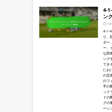
4-
ン
04
4-
り、
ダー
ー、
な防
ング
できるよ
におけ
の定
のフ
手の
ック
ドの
グの
ーシ