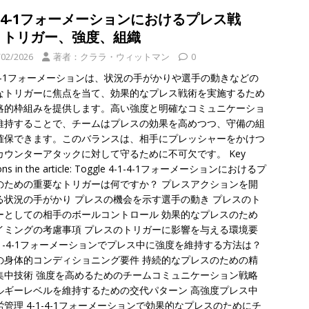
1-4-1フォーメーションにおけるプレス戦
：トリガー、強度、組織
/02/2026
著者：クララ・ウィットマン
0
1-4-1フォーメーションは、状況の手がかりや選手の動きなどの
なトリガーに焦点を当て、効果的なプレス戦術を実施するため
略的枠組みを提供します。高い強度と明確なコミュニケーショ
維持することで、チームはプレスの効果を高めつつ、守備の組
確保できます。このバランスは、相手にプレッシャーをかけつ
カウンターアタックに対して守るために不可欠です。 Key
ions in the article: Toggle 4-1-4-1フォーメーションにおけるプ
のための重要なトリガーは何ですか？ プレスアクションを開
る状況の手がかり プレスの機会を示す選手の動き プレスのト
ーとしての相手のボールコントロール 効果的なプレスのため
イミングの考慮事項 プレスのトリガーに影響を与える環境要
4-1-4-1フォーメーションでプレス中に強度を維持する方法は？
の身体的コンディショニング要件 持続的なプレスのための精
集中技術 強度を高めるためのチームコミュニケーション戦略
ルギーレベルを維持するための交代パターン 高強度プレス中
労管理 4-1-4-1フォーメーションで効果的なプレスのためにチ