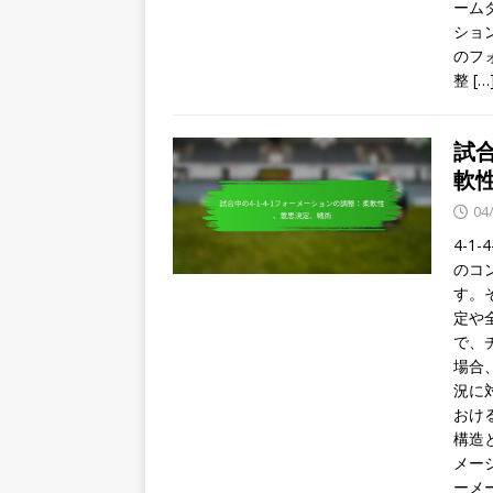
ーム
ショ
のフ
整
[…
試合
軟
04
4-
のコ
す。
定や
で、
場合
況に対応
おける
構造と
メーシ
ーメ