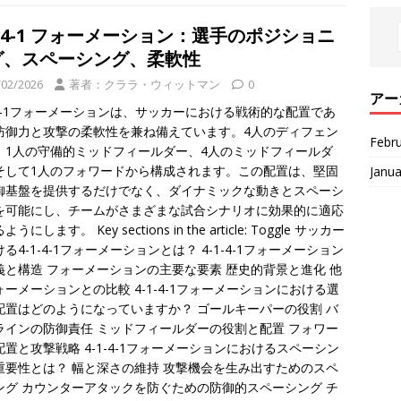
1-4-1 フォーメーション：選手のポジショニ
グ、スペーシング、柔軟性
/02/2026
著者：クララ・ウィットマン
0
アー
1-4-1フォーメーションは、サッカーにおける戦術的な配置であ
防御力と攻撃の柔軟性を兼ね備えています。4人のディフェン
Febr
、1人の守備的ミッドフィールダー、4人のミッドフィールダ
そして1人のフォワードから構成されます。この配置は、堅固
Janua
御基盤を提供するだけでなく、ダイナミックな動きとスペーシ
を可能にし、チームがさまざまな試合シナリオに効果的に適応
うにします。 Key sections in the article: Toggle サッカー
る4-1-4-1フォーメーションとは？ 4-1-4-1フォーメーション
義と構造 フォーメーションの主要な要素 歴史的背景と進化 他
ォーメーションとの比較 4-1-4-1フォーメーションにおける選
配置はどのようになっていますか？ ゴールキーパーの役割 バ
ラインの防御責任 ミッドフィールダーの役割と配置 フォワー
配置と攻撃戦略 4-1-4-1フォーメーションにおけるスペーシン
重要性とは？ 幅と深さの維持 攻撃機会を生み出すためのスペ
ング カウンターアタックを防ぐための防御的スペーシング チ