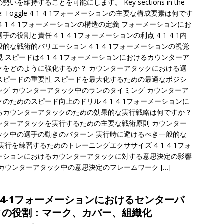
勢いを維持することを可能にします。 Key sections in the
icle: Toggle 4-1-4-1フォーメーションの主要な構成要素は何です
4-1-4-1フォーメーションの構造の定義 フォーメーションにお
手の役割と責任 4-1-4-1フォーメーションの利点 4-1-4-1内
般的な戦術的バリエーション 4-1-4-1フォーメーションの視覚
現 スピードは4-1-4-1フォーメーションにおけるカウンターア
クをどのように強化するか？ カウンターアタックにおける選
スピードの重要性 スピードを最大化するための最適なポジシ
ング カウンターアタック中のランのタイミング カウンターア
クのためのスピード向上のドリル 4-1-4-1フォーメーションに
るカウンターアタックのための効果的な実行戦略は何ですか？
ンターアタックを実行するための主要な戦術原則 カウンター
ック中の選手の動きのパターン 実行時に避けるべき一般的な
実行を練習するためのトレーニングエクササイズ 4-1-4-1フォ
ーションにおけるカウンターアタックに対する意思決定の影響
 カウンターアタック中の意思決定のフレームワーク
[…]
1-4-1フォーメーションにおけるセンターバ
クの役割：マーク、カバー、組織化