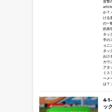
攻撃の
art
か？ 
ける選
の一
的表
タッ
手の
ョニ
タッ
おけ
カウ
アタ
ミス 
ーメ
は？
4-
ッ