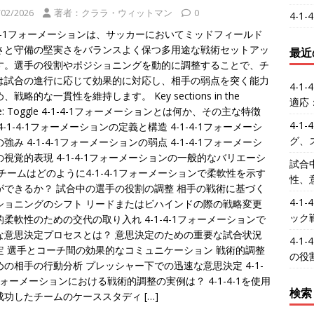
/02/2026
著者：クララ・ウィットマン
0
4-1
1-4-1フォーメーションは、サッカーにおいてミッドフィールド
さと守備の堅実さをバランスよく保つ多用途な戦術セットアッ
最近
す。選手の役割やポジショニングを動的に調整することで、チ
は試合の進行に応じて効果的に対応し、相手の弱点を突く能力
4-
、戦略的な一貫性を維持します。 Key sections in the
適応
icle: Toggle 4-1-4-1フォーメーションとは何か、その主な特徴
4-1
4-1-4-1フォーメーションの定義と構造 4-1-4-1フォーメーシ
グ、
強み 4-1-4-1フォーメーションの弱点 4-1-4-1フォーメーシ
の視覚的表現 4-1-4-1フォーメーションの一般的なバリエーシ
試合
 チームはどのように4-1-4-1フォーメーションで柔軟性を示す
性、
ができるか？ 試合中の選手の役割の調整 相手の戦術に基づく
4-
ショニングのシフト リードまたはビハインドの際の戦略変更
ック
的柔軟性のための交代の取り入れ 4-1-4-1フォーメーションで
な意思決定プロセスとは？ 意思決定のための重要な試合状況
4-
定 選手とコーチ間の効果的なコミュニケーション 戦術的調整
の役
めの相手の行動分析 プレッシャー下での迅速な意思決定 4-1-
フォーメーションにおける戦術的調整の実例は？ 4-1-4-1を使用
検索
成功したチームのケーススタディ
[…]