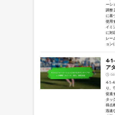
ーシ
調整
に基
使用
イミ
に対応
レー
ョン
4-
ア
04
4-
り、
促進
タッ
得点
迅速