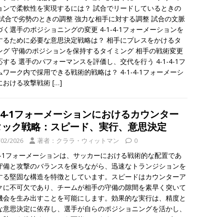
ョンで柔軟性を実現するには？ 試合でリードしているときの
 試合で劣勢のときの調整 強力な相手に対する調整 試合の文脈
づく選手のポジショニングの変更 4-1-4-1フォーメーションを
するために必要な意思決定戦略は？ 相手にプレスをかけるタ
ング 守備のポジションを保持するタイミング 相手の戦術変更
する 選手のパフォーマンスを評価し、交代を行う 4-1-4-1フ
ムワーク内で採用できる戦術的戦略は？ 4-1-4-1フォーメーシ
における攻撃戦術
[…]
1-4-1フォーメーションにおけるカウンター
タック戦略：スピード、実行、意思決定
/02/2026
著者：クララ・ウィットマン
0
1-4-1フォーメーションは、サッカーにおける戦術的な配置であ
守備と攻撃のバランスを保ちながら、迅速なトランジションを
する堅固な構造を特徴としています。スピードはカウンターア
クに不可欠であり、チームが相手の守備の隙間を素早く突いて
機会を生み出すことを可能にします。効果的な実行は、精度と
な意思決定に依存し、選手が自らのポジショニングを活かし、