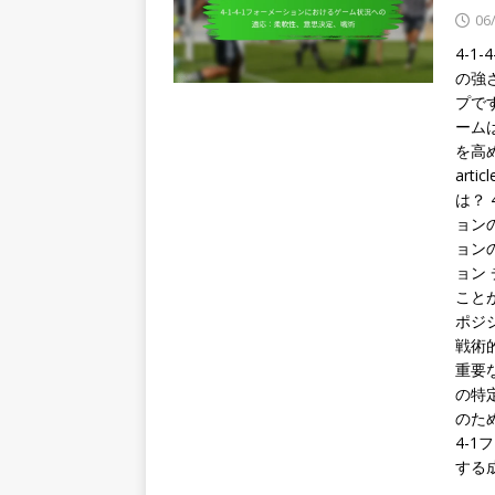
06
4-
の強
プで
ーム
を高め
art
は？ 
ョンの
ョン
ョン
こと
ポジ
戦術
重要
の特
のた
4-1
する