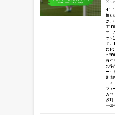
03
4-
性と
は、
て守
マー
ック
す。 K
にお
の守
持す
の移
ーク
則 
ミス
フィ
カバ
役割
守備