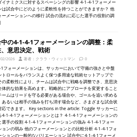
ダイナミクスに対するスペーシングの影響 4-1-4-1フォーメー
ンは試合中にどのように柔軟性を持つことができますか？ 他
ォーメーションへの移行 試合の流れに応じた選手の役割の調
]
中の4-1-4-1フォーメーションの調整：柔
性、意思決定、戦術
/02/2026
著者：クララ・ウィットマン
0
1-4-1フォーメーションは、サッカーにおいて守備の強さと中盤
ントロールをバランスよく保つ多用途な戦術セットアップで
その柔軟性により、チームは試合中に戦略を調整でき、意思決
全体的な効果を高めます。戦略的にアプローチを変更すること
チームはリードを守る必要がある場合や、ゴールを追い求める
、あるいは相手の強みを打ち消す場合など、さまざまな試合状
できます。 Key sections in the article: Toggle サッカーに
4-1-4-1フォーメーションとは？ 4-1-4-1フォーメーションの
選手の役割 4-1-4-1フォーメーションの強み 4-1-4-1フォー
ョンの弱み 他のフォーメーションとの比較分析 4-1-4-1フォ
ーションの一般的なバリエーション 試合中に4-1-4-1フォーメ