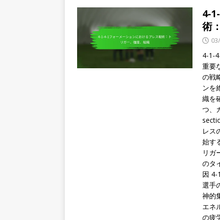
4-
術
03
4-
重要
の戦
ンを
織を
つ、
sect
レス
始す
リガ
のタ
因 
選手
神的
エネ
の疲