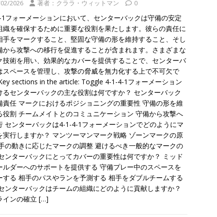
/02/2026
著者：クララ・ウィットマン
0
1-4-1フォーメーションにおいて、センターバックは守備の安定
組織を確保するために重要な役割を果たします。彼らの責任に
相手をマークすること、堅固な守備の形を維持すること、そし
備から攻撃への移行を促進することが含まれます。さまざまな
ク技術を用い、効果的なカバーを提供することで、センターバ
はスペースを管理し、攻撃の脅威を無力化する上で不可欠で
ey sections in the article: Toggle 4-1-4-1フォーメーション
けるセンターバックの主な役割は何ですか？ センターバック
備責任 マークにおけるポジショニングの重要性 守備の形を維
る役割 チームメイトとのコミュニケーション 守備から攻撃へ
行 センターバックは4-1-4-1フォーメーションでどのようにマ
を実行しますか？ マンツーマンマーク戦略 ゾーンマークの原
相手の動きに応じたマークの調整 避けるべき一般的なマークの
 センターバックにとってカバーの重要性は何ですか？ ミッド
ールダーへのサポートを提供する 守備プレー中のスペースを
ーする 相手のパスやランを予測する 相手をダブルチームする
 センターバックはチームの組織にどのように貢献しますか？
ラインの確立
[…]