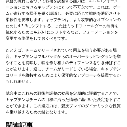
試合の流れに基づいて戦術を調整する能力は、4-1-4-1フォーメ
ーションにおけるキャプテンにとって不可欠です。これは、ゲー
ムが進行する様子を鋭く認識し、必要に応じて戦略を適応させる
柔軟性を要求します。キャプテンは、より攻撃的なオプションの
ために4-3-3にシフトする、またはミッドフィールダーの制御を
強化するために4-2-3-1にシフトするなど、フォーメーションを
変更する準備をしておくべきです。
たとえば、チームがリードされていて同点を狙う必要がある場
合、キャプテンはフルバックからのオーバーラッピングランを増
やすことを提唱し、幅を作り相手のディフェンスを引き伸ばすこ
とがあります。逆に、チームがリードしている場合、キャプテン
はリードを維持するためにより保守的なアプローチを提案するか
もしれません。
試合中にこれらの戦術的調整の効果を定期的に評価することで、
キャプテンはチームの目標に沿った情報に基づいた決定を下すこ
とができます。この適応力は、競技プレイのダイナミックな性質
を乗り越えるための鍵となります。
関連記事