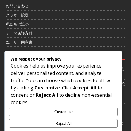
お問い合わせ
クッキー設定
私たちは誰か
データ保護方針
ユーザー同意書
最近の投稿
We respect your privacy
Cookies help us improve your experience,
4-1-4-1フォーメーションにおけるゲーム状況への適応：柔軟性、意思
deliver personalized content, and analyze
決定、戦術
traffic. You can choose which cookies to allow
4-1-4-1 フォーメーション：選手のポジショニング、スペーシング、柔
by clicking
Customize
. Click
Accept All
to
軟性
consent or
Reject All
to decline non-essential
試合中の4-1-4-1フォーメーションの調整：柔軟性、意思決定、戦術
cookies.
4-1-4-1フォーメーションにおけるカウンターアタック戦略：スピー
Customize
ド、実行、意思決定
4-1-4-1フォーメーションにおけるセンターバックの役割：マーク、カ
Reject All
バー、組織化