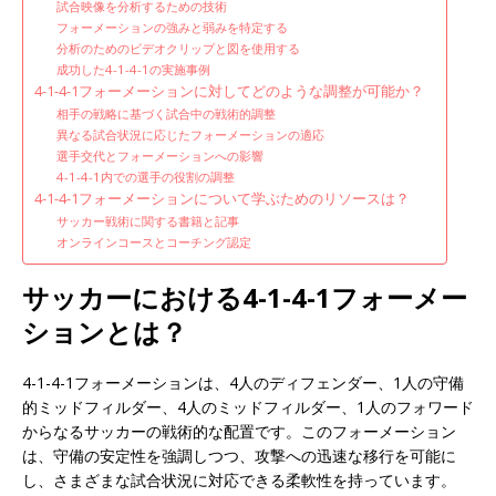
試合映像を分析するための技術
フォーメーションの強みと弱みを特定する
分析のためのビデオクリップと図を使用する
成功した4-1-4-1の実施事例
4-1-4-1フォーメーションに対してどのような調整が可能か？
相手の戦略に基づく試合中の戦術的調整
異なる試合状況に応じたフォーメーションの適応
選手交代とフォーメーションへの影響
4-1-4-1内での選手の役割の調整
4-1-4-1フォーメーションについて学ぶためのリソースは？
サッカー戦術に関する書籍と記事
オンラインコースとコーチング認定
サッカーにおける4-1-4-1フォーメー
ションとは？
4-1-4-1フォーメーションは、4人のディフェンダー、1人の守備
的ミッドフィルダー、4人のミッドフィルダー、1人のフォワード
からなるサッカーの戦術的な配置です。このフォーメーション
は、守備の安定性を強調しつつ、攻撃への迅速な移行を可能に
し、さまざまな試合状況に対応できる柔軟性を持っています。