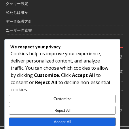
クッキー設定
私たちは誰か
データ保護方針
ユーザー同意書
最近の投稿
We respect your privacy
Cookies help us improve your experience,
4-1-4-1フォーメーションにおけるゲーム状況への適応：柔軟性、意思
deliver personalized content, and analyze
決定、戦術
traffic. You can choose which cookies to allow
4-1-4-1 フォーメーション：選手のポジショニング、スペーシング、柔
by clicking
Customize
. Click
Accept All
to
軟性
consent or
Reject All
to decline non-essential
試合中の4-1-4-1フォーメーションの調整：柔軟性、意思決定、戦術
cookies.
4-1-4-1フォーメーションにおけるカウンターアタック戦略：スピー
Customize
ド、実行、意思決定
4-1-4-1フォーメーションにおけるセンターバックの役割：マーク、カ
Reject All
バー、組織化
Accept All