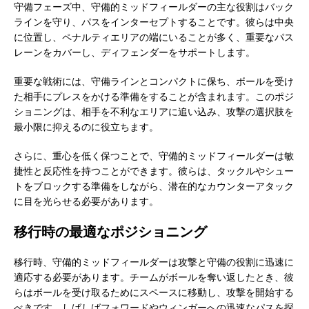
守備フェーズ中、守備的ミッドフィールダーの主な役割はバック
ラインを守り、パスをインターセプトすることです。彼らは中央
に位置し、ペナルティエリアの端にいることが多く、重要なパス
レーンをカバーし、ディフェンダーをサポートします。
重要な戦術には、守備ラインとコンパクトに保ち、ボールを受け
た相手にプレスをかける準備をすることが含まれます。このポジ
ショニングは、相手を不利なエリアに追い込み、攻撃の選択肢を
最小限に抑えるのに役立ちます。
さらに、重心を低く保つことで、守備的ミッドフィールダーは敏
捷性と反応性を持つことができます。彼らは、タックルやシュー
トをブロックする準備をしながら、潜在的なカウンターアタック
に目を光らせる必要があります。
移行時の最適なポジショニング
移行時、守備的ミッドフィールダーは攻撃と守備の役割に迅速に
適応する必要があります。チームがボールを奪い返したとき、彼
らはボールを受け取るためにスペースに移動し、攻撃を開始する
べきです。しばしばフォワードやウィンガーへの迅速なパスを探