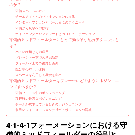
のか？
守備スペースのカバー
チームメイトへのパスオプションの提供
インターセプションとボール回収のテクニック
守備から攻撃への移行
ディフェンダーやフォワードとのコミュニケーション
守備的ミッドフィールダーにとって効果的な配分テクニックと
は？
パスの種類とその適用
プレッシャー下での意思決定
フィールド上での視野と認識
配分中のボール保持
スペースを利用して機会を創出
守備的ミッドフィールダーはプレー中にどのようにポジショニ
ングすべきか？
守備フェーズ中のポジショニング
移行時の最適なポジショニング
チームが攻撃しているときのポジショニング
相手のフォーメーションに基づくポジションの調整
4-1-4-1フォーメーションにおける守
備的ミッドフィールダーの役割と