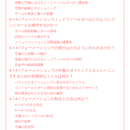
攻撃と守備におけるミッドフィールダーの二重役割
空間の組織とポジショニング
チームの形状と幅への影響
4-1-4-1フォーメーションでミッドフィールダーはどのようにコ
ントロールを維持するのか？
ボール保持戦略とボール保持
試合のペースを指示する
コミュニケーションと空間認識の重要性
4-1-4-1フォーメーションでの移行はどのように行われるのか？
守備から攻撃への移行
迅速な移行におけるミッドフィールダーの役割
試合中の戦術的調整
4-1-4-1フォーメーションでの中盤のダイナミクスをトレーニン
グするための効果的なドリルは何か？
バランスとポジショニングに焦点を当てたドリル
コントロールとボール保持を改善するためのエクササイズ
移行速度を向上させるための練習
4-1-4-1フォーメーションの利点と欠点は何か？
4-1-4-1の主な利点
4-1-4-1の欠点
中盤のコントロールの利点
移行の効率
守備の安定性