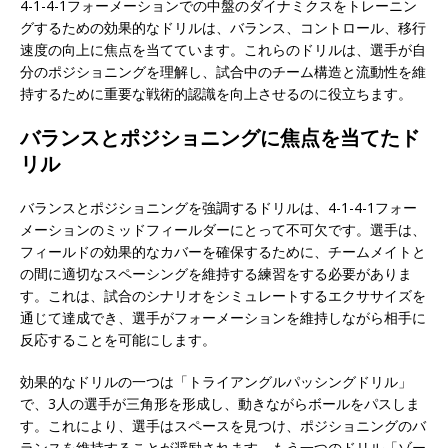
4-1-4-1フォーメーションでの中盤のダイナミクスをトレーニン
グするための効果的なドリルは、バランス、コントロール、移行
速度の向上に焦点を当てています。これらのドリルは、選手が自
分のポジショニングを理解し、試合中のチーム構造と流動性を維
持するために重要な戦術的認識を向上させるのに役立ちます。
バランスとポジショニングに焦点を当てたド
リル
バランスとポジショニングを強調するドリルは、4-1-4-1フォー
メーションのミッドフィールダーにとって不可欠です。選手は、
フィールドの効果的なカバーを確保するために、チームメイトと
の間に適切なスペーシングを維持する練習をする必要がありま
す。これは、試合のシナリオをシミュレートするエクササイズを
通じて達成でき、選手がフォーメーションを維持しながら相手に
反応することを可能にします。
効果的なドリルの一つは「トライアングルパッシングドリル」
で、3人の選手が三角形を形成し、動きながらボールをパスしま
す。これにより、選手はスペースを見つけ、ポジショニングのバ
ランスを維持することが奨励されます。もう一つのドリル「ゾー