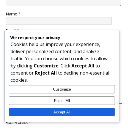
Name
*
Email
*
We respect your privacy
Cookies help us improve your experience,
Website
deliver personalized content, and analyze
traffic. You can choose which cookies to allow
Save my name, email, and website in this browser for the
by clicking
Customize
. Click
Accept All
to
next time I comment.
consent or
Reject All
to decline non-essential
cookies.
Customize
リンク
Reject All
すべての投稿
Accept All
私たちは誰か