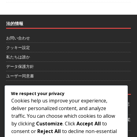
法的情報
お問い合わせ
クッキー設定
私たちは誰か
データ保護方針
ユーザー同意書
最近の投稿
We respect your privacy
Cookies help us improve your experience,
4-1-4-1フォーメーションにおけるゲーム状況への適応：柔軟性、意思
deliver personalized content, and analyze
決定、戦術
traffic. You can choose which cookies to allow
4-1-4-1 フォーメーション：選手のポジショニング、スペーシング、柔
by clicking
Customize
. Click
Accept All
to
軟性
consent or
Reject All
to decline non-essential
試合中の4-1-4-1フォーメーションの調整：柔軟性、意思決定、戦術