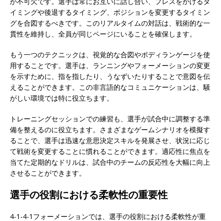
が不可欠です。選手は常にお互いに話し合い、プレスをかけるタ
イミングや後退するタイミング、ポジションを変更するタイミン
グを合図するべきです。このリアルタイムの対話は、戦術的な一
貫性を維持し、全員が同じページにいることを確保します。
もう一つのテクニックは、視覚的な合図やボディランゲージを使
用することです。選手は、ランニングやフォーメーションの変更
を示すために、指を指したり、うなずいたりすることで意図を伝
えることができます。この非言語的なコミュニケーションは、騒
がしい環境では特に役立ちます。
トレーニングセッションでの練習も、選手が試合中に調整する準
備を整えるのに役立ちます。さまざまなゲームシナリオを模擬す
ることで、選手は迅速な意思決定スキルを発展させ、状況に応じ
て戦術を変更することに慣れることができます。適応性に焦点を
当てた定期的なドリルは、試合中のチームの反応性を大幅に向上
させることができます。
選手の役割における柔軟性の重要性
4-1-4-1フォーメーションでは、選手の役割における柔軟性が重