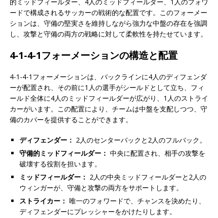
的ミッドフィールダー、4人のミッドフィールダー、1人のフォワ
ードで構成されるサッカーの戦術的な配置です。このフォーメー
ションは、守備の堅実さを維持しながら強力な中盤の存在を強調
し、攻撃と守備の両方の戦略に対して柔軟性を持たせています。
4-1-4-1フォーメーションの構造と配置
4-1-4-1フォーメーションは、バックラインに4人のディフェンダ
ーが配置され、その前に1人の選手がシールドとして立ち、フィ
ールド全体に4人のミッドフィールダーが広がり、1人のストライ
カーがいます。この配置により、チームは中盤を支配しつつ、守
備のカバーを提供することができます。
ディフェンダー：
2人のセンターバックと2人のフルバック。
守備的ミッドフィールダー：
中央に配置され、相手の攻撃を
破壊する役割を担います。
ミッドフィールダー：
2人の中央ミッドフィールダーと2人の
ウィンガーが、守備と攻撃の両方をサポートします。
ストライカー：
唯一のフォワードで、チャンスを決めたり、
ディフェンダーにプレッシャーをかけたりします。