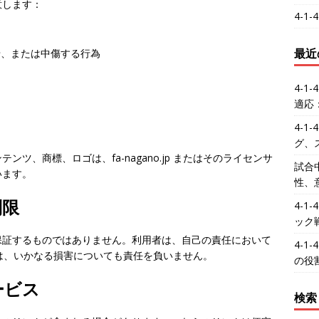
意します：
4-1
最近
せ、または中傷する行為
4-
適応
4-1
グ、
ツ、商標、ロゴは、fa-nagano.jp またはそのライセンサ
試合
います。
性、
制限
4-
ック
保証するものではありません。利用者は、自己の責任において
4-
jp は、いかなる損害についても責任を負いません。
の役
ービス
検索