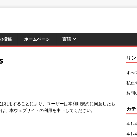
の投稿
ホームページ
言語
s
リン
すべ
私た
お問
アクセスまたは利用することにより、ユーザーは本利用規約に同意したも
カテ
合は、本ウェブサイトの利用を中止してください。
4-1
4-