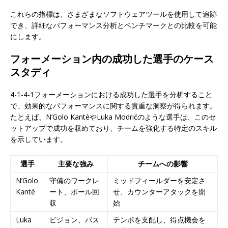
これらの指標は、さまざまなソフトウェアツールを使用して追跡
でき、詳細なパフォーマンス分析とベンチマークとの比較を可能
にします。
フォーメーション内の成功した選手のケース
スタディ
4-1-4-1フォーメーションにおける成功した選手を分析すること
で、効果的なパフォーマンスに関する貴重な洞察が得られます。
たとえば、N’Golo KantéやLuka Modrićのような選手は、このセ
ットアップで成功を収めており、チームを強化する特定のスキル
を示しています。
選手
主要な強み
チームへの影響
N’Golo
守備のワークレ
ミッドフィールダーを安定さ
Kanté
ート、ボール回
せ、カウンターアタックを開
収
始
Luka
ビジョン、パス
テンポを支配し、得点機会を