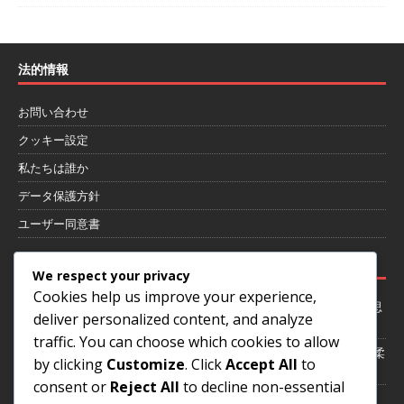
法的情報
お問い合わせ
クッキー設定
私たちは誰か
データ保護方針
ユーザー同意書
最近の投稿
We respect your privacy
Cookies help us improve your experience,
4-1-4-1フォーメーションにおけるゲーム状況への適応：柔軟性、意思
deliver personalized content, and analyze
決定、戦術
traffic. You can choose which cookies to allow
4-1-4-1 フォーメーション：選手のポジショニング、スペーシング、柔
by clicking
Customize
. Click
Accept All
to
軟性
consent or
Reject All
to decline non-essential
試合中の4-1-4-1フォーメーションの調整：柔軟性、意思決定、戦術