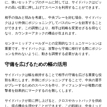
に、狭いセットアップのチームに対しては、サイドバックはピッ
チの高い位置に押し上げてスペースを利用することができます。
相手の強みと弱みを考慮し、中央プレーを好む場合、サイドバッ
クはより外側にポジショニングしてパスのレーンを妨害すること
ができます。この調整により、相手は戦略を変更せざるを得なく
なり、カウンターアタックの機会が生まれます。
センターミッドフィールダーとの定期的なコミュニケーションは
重要です。サイドバックは、攻撃から守備に移行する際にポジシ
ョンを外れないように、動きを調整する必要があります。
守備を広げるための幅の活用
サイドバックは幅を維持することで相手の守備を広げる重要な役
割を果たします。外側にポジショニングすることで、中央の選手
がプレーするためのスペースを作り、ディフェンダーが複数の攻
撃者を効果的にマークするのを難しくします。
サイドバックが前に押し上げると、クロスやカットバックを供給
し、得点機会を増やすことができます。この戦術は、中央ミッド